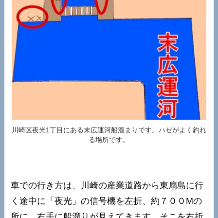
川崎区夜光1丁目にある末広運河船溜まりです。ハゼがよく釣れ
る場所です。
車での行き方は、川崎の産業道路から東扇島に行
く途中に「夜光」の信号機を左折、約７００Mの
所に、右手に船溜りが見えてきます。そこを右折